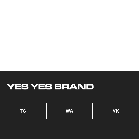
ИП Алексеенко Виталий Назарович
ИНН: 712701341858
ОГРН: 323710000011702
Политика конфиденциальности
Разработкa Y-S
©2024—2026 YES YES BRAND. Все права защищены.