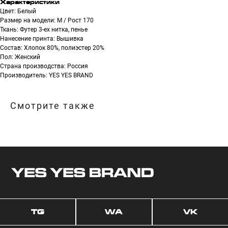
Характеристики
Цвет: Белый
Размер на модели: М / Рост 170
TG
WA
VK
Ткань: Футер 3-ех нитка, пенье
Нанесение принта: Вышивка
Состав: Хлопок 80%, полиэстер 20%
Пол: Женский
МАГАЗИН
ПОКУПАТЕЛЯМ
Страна производства: Россия
ДОСТАВКА | ОПЛАТА
Производитель: YES YES BRAND
НОВИНКИ
ВОЗВРАТ И ОБМЕН
БЕСТСЕЛЛЕРЫ
ХУДИ
КОНТАКТЫ
Смотрите также
ФУТБОЛКИ
ОФЕРТА
КЕПКИ
ИП Алексеенко Виталий Назарович
ИНН: 712701341858
ОГРН: 323710000011702
Политика конфиденциальности
Разработкa Y-S