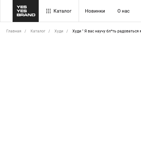
Каталог
Новинки
О нас
Главная
/
Каталог
/
Худи
/
Худи " Я вас научу бл*ть радоваться