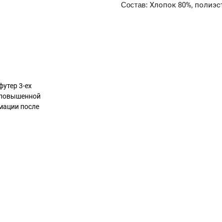
Состав:
Хлопок 80%, полиэс
футер 3-ех
л повышенной
рмации после