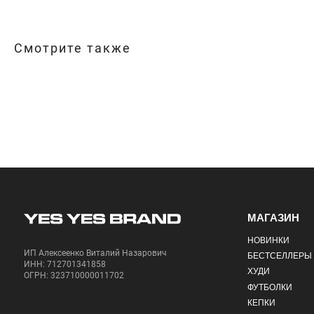
Смотрите также
МАГАЗИН
НОВИНКИ
ИП Алексеенко Виталий Назарович
БЕСТСЕЛЛЕРЫ
ИНН: 712701341858
ХУДИ
ОГРН: 323710000011702
ФУТБОЛКИ
КЕПКИ
©2024—2026 YES YES BRAND. Все права защищены.
Политика конфиденциально