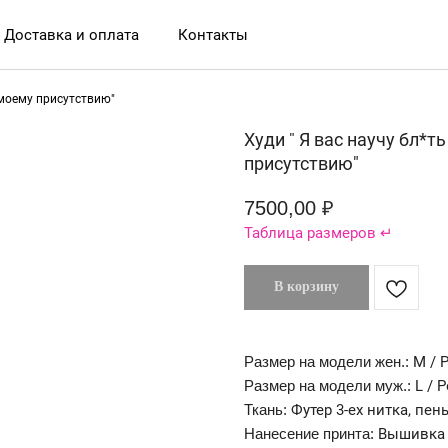
Доставка и оплата
Контакты
 моему присутствию"
Худи " Я вас научу бл*
присутствию"
7500,00
₽
Таблица размеров ↵
В корзину
Размер на модели жен.:
М / Р
Размер на модели муж.:
L / Р
Ткань:
Футер 3-ех нитка, пен
Нанесение принта:
Вышивка