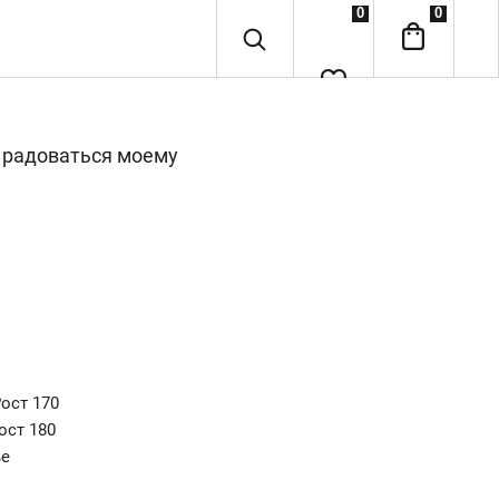
0
0
ть радоваться моему
ост 170
ост 180
ье