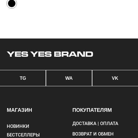
Цв
©2024—2026 YES YES BRAND. Все права защищены.