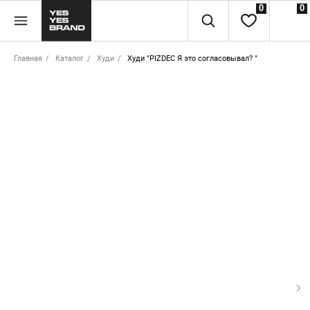
0
0
Главная
/
Каталог
/
Худи
/
Худи "PIZDEC Я это согласовывал? "