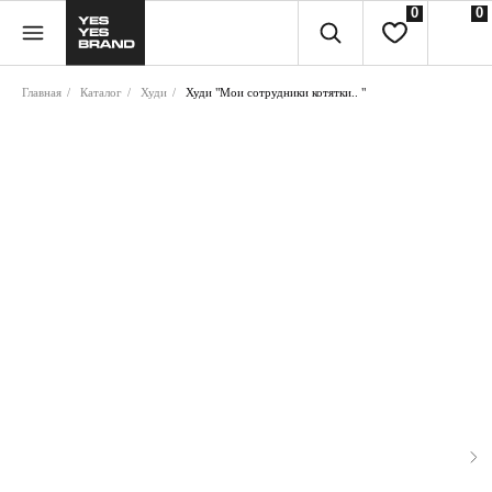
0
0
Главная
/
Каталог
/
Худи
/
Худи "Мои сотрудники котятки.. "